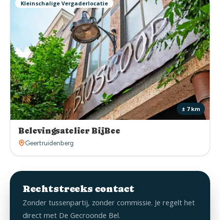
Kleinschalige Vergaderlocatie
± 7 km
Belevingsatelier BijBee
Geertruidenberg
Rechtstreeks contact
Zonder tussenpartij, zonder commissie. Je regelt het
direct met De Gecroonde Bel.