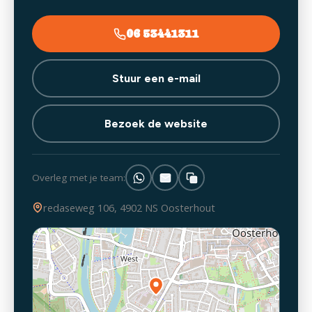
06 53441311
Stuur een e-mail
Bezoek de website
Overleg met je team:
redaseweg 106, 4902 NS Oosterhout