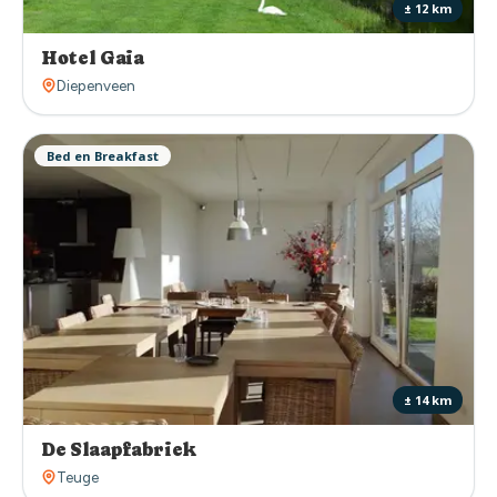
± 12 km
Hotel Gaia
Diepenveen
Bed en Breakfast
± 14 km
De Slaapfabriek
Teuge