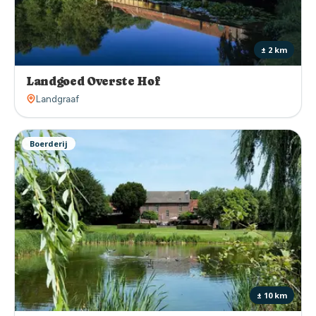
± 2 km
Landgoed Overste Hof
Landgraaf
Boerderij
± 10 km