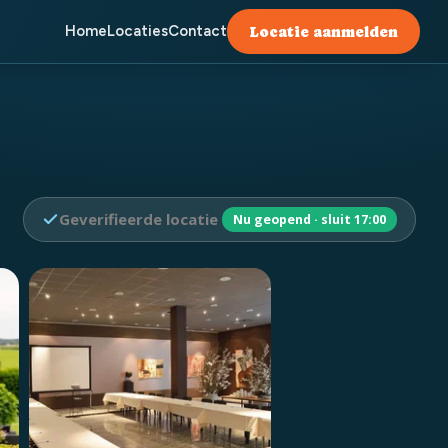
Home
Locaties
Contact
Locatie aanmelden
Geverifieerde locatie
Nu geopend · sluit 17:00