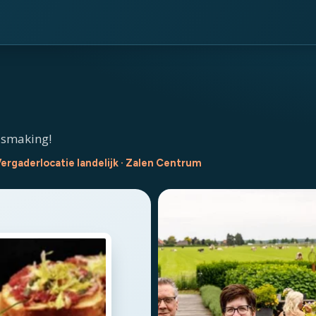
nismaking!
ergaderlocatie landelijk · Zalen Centrum