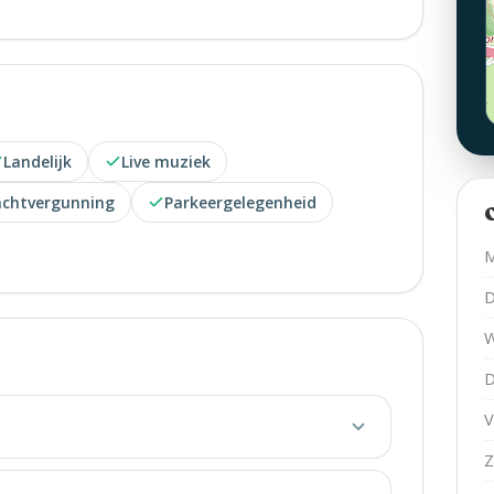
Landelijk
Live muziek
chtvergunning
Parkeergelegenheid
M
D
W
D
V
Z