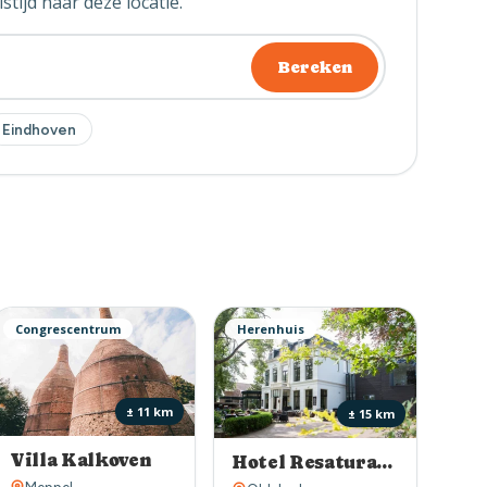
stijd naar deze locatie.
Bereken
Eindhoven
Congrescentrum
Herenhuis
± 11 km
± 15 km
Villa Kalkoven
Hotel Resaturant Lunia