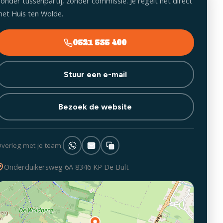
onder tussenpartij, zonder commissie. Je regelt het direct
et Huis ten Wolde.
0521 535 400
Stuur een e-mail
Bezoek de website
verleg met je team:
Onderduikersweg 6A 8346 KP De Bult