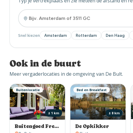
Typ je vertrekplaats en zie meteen de afstand en rei
Snel kiezen
Amsterdam
Rotterdam
Den Haag
Ook in de buurt
Meer vergaderlocaties in de omgeving van De Bult.
Buitenlocatie
Bed en Breakfast
± 1 km
± 8 km
Buitengoed Fredeshiem
De Opkikker