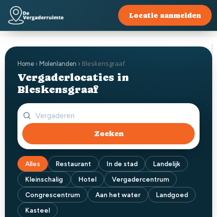
Locatie aanmelden
Bleskensgraaf
Home
›
Molenlanden
›
Vergaderlocaties in
Bleskensgraaf
Zoeken
Alles
Restaurant
In de stad
Landelijk
Kleinschalig
Hotel
Vergadercentrum
Congrescentrum
Aan het water
Landgoed
Kasteel