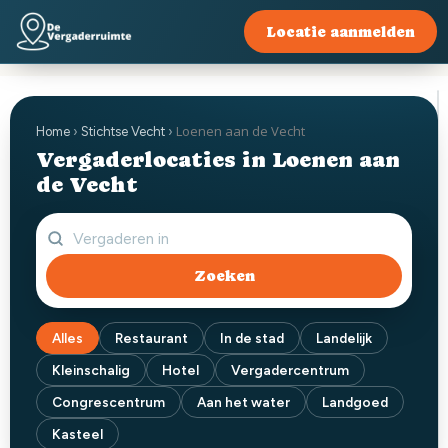
Locatie aanmelden
Loenen aan de Vecht
Home
›
Stichtse Vecht
›
Vergaderlocaties in Loenen aan
de Vecht
Zoeken
Alles
Restaurant
In de stad
Landelijk
Kleinschalig
Hotel
Vergadercentrum
Congrescentrum
Aan het water
Landgoed
Kasteel