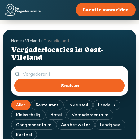
Locatie aanmelden
Oost-Vlieland
Home
›
Vlieland
›
Vergaderlocaties in Oost-
Vlieland
Zoeken
Alles
Restaurant
In de stad
Landelijk
Kleinschalig
Hotel
Vergadercentrum
Congrescentrum
Aan het water
Landgoed
Kasteel