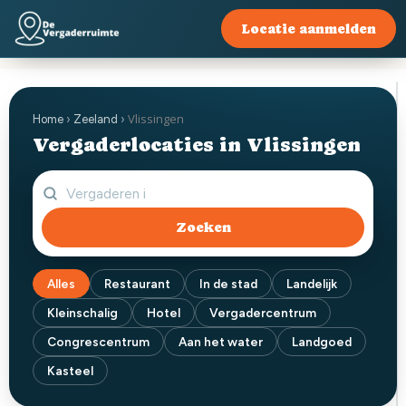
Locatie aanmelden
Vlissingen
Home
›
Zeeland
›
Vergaderlocaties in Vlissingen
Zoeken
Alles
Restaurant
In de stad
Landelijk
Kleinschalig
Hotel
Vergadercentrum
Congrescentrum
Aan het water
Landgoed
Kasteel