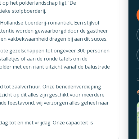
t op het polderlandschap ligt ”De
ieke stolpboerderij.
llandse boerderij-romantiek. Een stijlvol
 attentie worden gewaarborgd door de gastheer
en vakbekwaamheid dragen bij aan dit succes.
 grote gezelschappen tot ongeveer 300 personen
stalletjes of aan de ronde tafels om de
lder met een riant uitzicht vanaf de balustrade
O
id tot zaalverhuur. Onze benedenverdieping
cht op dit alles zijn geschikt voor meerdere
nde feestavond, wij verzorgen alles geheel naar
ag tot en met vrijdag. Onze capaciteit is