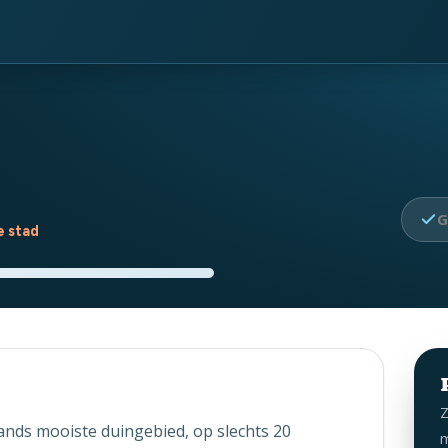
G
e stad
Z
lands mooiste duingebied, op slechts 20
m