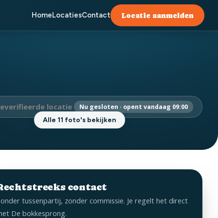
Home
Locaties
Contact
Locatie aanmelden
everifieerde locatie
Nu gesloten · opent vandaag 09:00
Alle 11 foto's bekijken
Rechtstreeks contact
onder tussenpartij, zonder commissie. Je regelt het direct
et De bokkesprong.