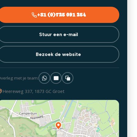
+31 (0)725 091 254
Stuur een e-mail
Bezoek de website
verleg met je team:
Heereweg 337, 1873 GC Groet