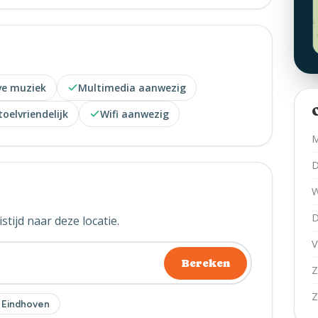
ve muziek
Multimedia aanwezig
toelvriendelijk
Wifi aanwezig
M
D
W
D
stijd naar deze locatie.
V
Bereken
Z
Z
Eindhoven