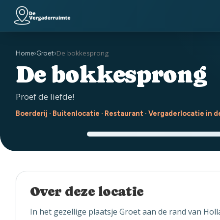
De bokkesprong
Home
›
Groet
›
De bokkesprong
Proef de liefde!
Boerderij · Buitenlocatie · Restaurant · Vergaderlocatie in d
Over deze locatie
In het gezellige plaatsje Groet aan de rand van Hol