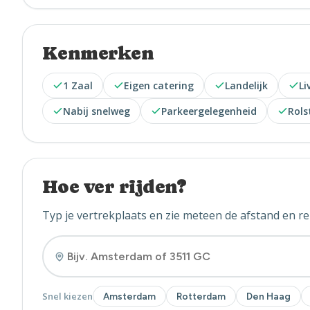
Kenmerken
1 Zaal
Eigen catering
Landelijk
Li
Nabij snelweg
Parkeergelegenheid
Rols
Hoe ver rijden?
Typ je vertrekplaats en zie meteen de afstand en rei
Snel kiezen
Amsterdam
Rotterdam
Den Haag