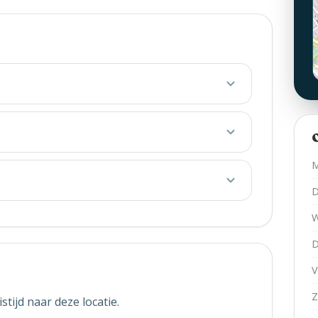
M
D
W
D
V
Z
stijd naar deze locatie.