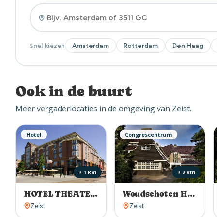
Snel kiezen
Amsterdam
Rotterdam
Den Haag
Ook in de buurt
Meer vergaderlocaties in de omgeving van Zeist.
Hotel
Congrescentrum
± 1 km
± 2 km
HOTEL THEATER FIGI
Woudschoten Hotel & Conferentiecentrum
Zeist
Zeist