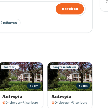
Z
Bereken
Eindhoven
Boerderij
Congrescentrum
± 3 km
± 3 km
Antropia
Antropia
Driebergen-Rijsenburg
Driebergen-Rijsenburg