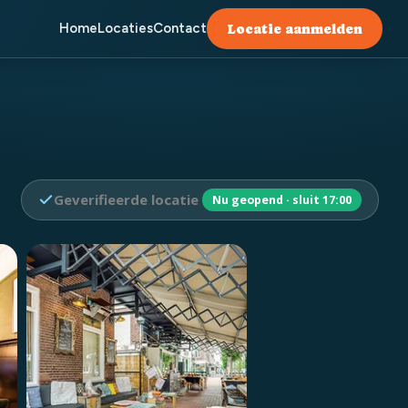
Home
Locaties
Contact
Locatie aanmelden
Geverifieerde locatie
Nu geopend · sluit 17:00