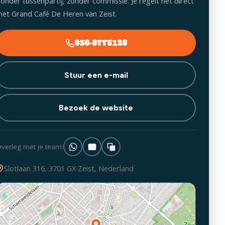
onder tussenpartij, zonder commissie. Je regelt het direct
et Grand Café De Heren van Zeist.
030-8775128
Stuur een e-mail
Bezoek de website
verleg met je team:
Slotlaan 316, 3701 GX Zeist, Nederland