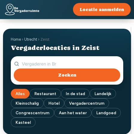
Locatie aanmelden
Zeist
Home
›
Utrecht
›
Vergaderlocaties in Zeist
Zoeken
Alles
Restaurant
In de stad
Landelijk
Kleinschalig
Hotel
Vergadercentrum
Congrescentrum
Aan het water
Landgoed
Kasteel