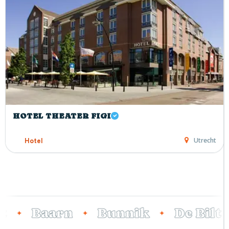
HOTEL THEATER FIGI
Utrecht
Hotel
Baarn
Bunnik
De Bilt
✦
✦
✦