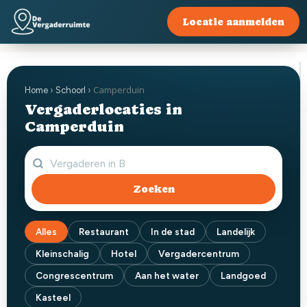
Locatie aanmelden
Camperduin
Home
›
Schoorl
›
Vergaderlocaties in
Camperduin
Zoeken
Alles
Restaurant
In de stad
Landelijk
Kleinschalig
Hotel
Vergadercentrum
Congrescentrum
Aan het water
Landgoed
Kasteel