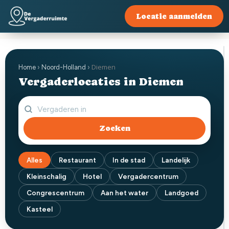
Locatie aanmelden
Diemen
Home
›
Noord-Holland
›
Vergaderlocaties in Diemen
Zoeken
Alles
Restaurant
In de stad
Landelijk
Kleinschalig
Hotel
Vergadercentrum
Congrescentrum
Aan het water
Landgoed
Kasteel