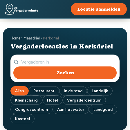
Locatie aanmelden
Kerkdriel
Home
›
Maasdriel
›
Vergaderlocaties in Kerkdriel
Zoeken
Alles
Restaurant
In de stad
Landelijk
Kleinschalig
Hotel
Vergadercentrum
Congrescentrum
Aan het water
Landgoed
Kasteel