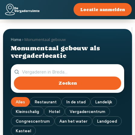
Locatie aanmelden
Monumentaal gebouw
Home
›
Monumentaal gebouw als
vergaderlocatie
Zoeken
Alles
Restaurant
In de stad
Landelijk
Kleinschalig
Hotel
Vergadercentrum
Congrescentrum
Aan het water
Landgoed
Kasteel