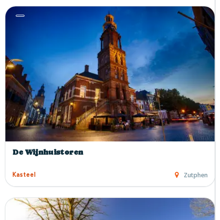
De Wijnhuistoren
Zutphen
Kasteel